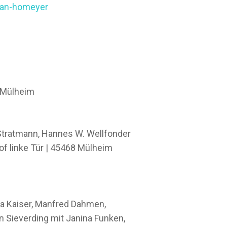
jan-homeyer
8 Mülheim
Stratmann, Hannes W. Wellfonder
hof linke Tür | 45468 Mülheim
nna Kaiser, Manfred Dahmen,
n Sieverding mit Janina Funken,