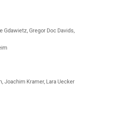
e Gdawietz, Gregor Doc Davids,
k
eim
n, Joachim Kramer, Lara Uecker