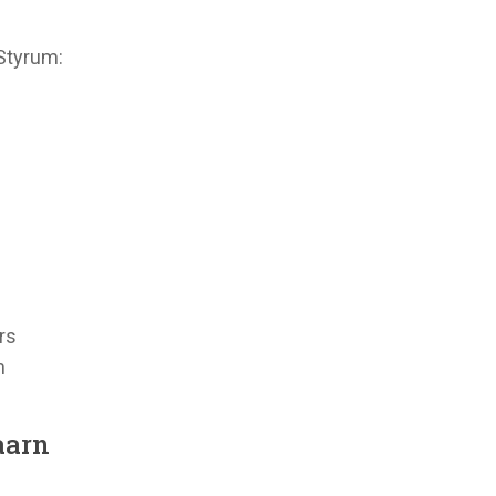
Styrum:
rs
m
aarn