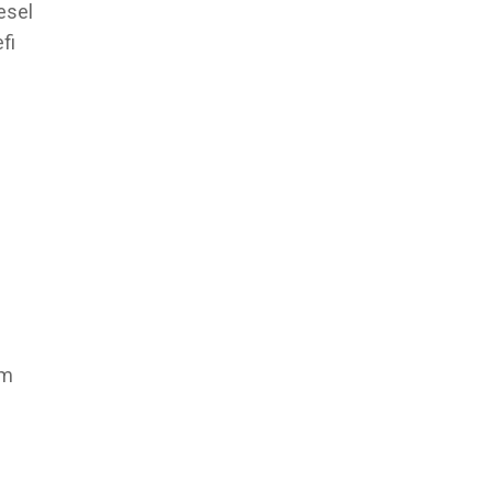
esel
fi
im