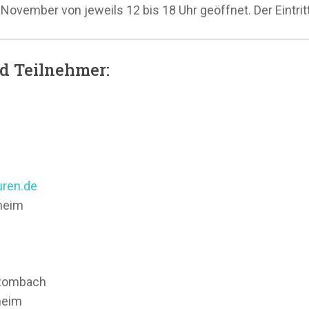
vember von jeweils 12 bis 18 Uhr geöffnet. Der Eintritt i
d Teilnehmer:
uren.de
heim
h Rombach
heim