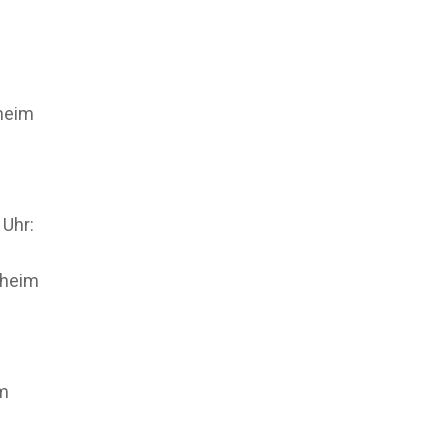
lheim
 Uhr:
lheim
im