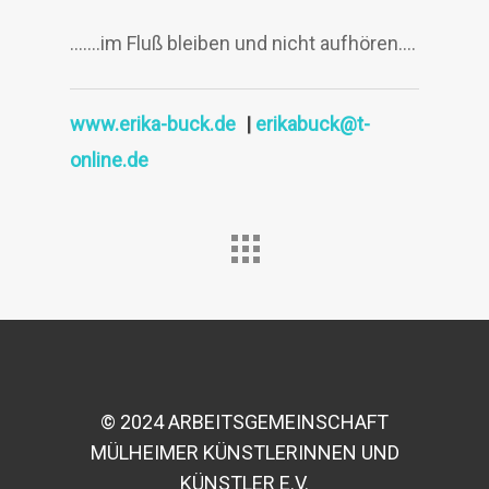
…….im Fluß bleiben und nicht aufhören….
www.erika-buck.de
|
erikabuck@t-
online.de
© 2024 ARBEITSGEMEINSCHAFT
MÜLHEIMER KÜNSTLERINNEN UND
KÜNSTLER E.V.